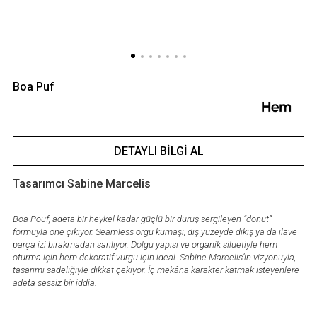
Boa Puf
DETAYLI BILGI AL
Tasarımcı Sabine Marcelis
Boa Pouf, adeta bir heykel kadar güçlü bir duruş sergileyen “donut”
formuyla öne çıkıyor. Seamless örgü kumaşı, dış yüzeyde dikiş ya da ilave
parça izi bırakmadan sarılıyor. Dolgu yapısı ve organik siluetiyle hem
oturma için hem dekoratif vurgu için ideal. Sabine Marcelis’in vizyonuyla,
tasarımı sadeliğiyle dikkat çekiyor. İç mekâna karakter katmak isteyenlere
adeta sessiz bir iddia.