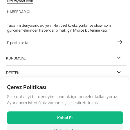
Bizi ziyaret edin
HABERDAR OL
Tasarım dünyasındaki yenilikler, özel koleksiyonlar ve showroom
güncellemelerinden haberdar olmak için Mvoice bültenine katılın.
KURUMSAL
DESTEK
Çerez Politikası
Size daha iyi bir deneyim sunmak için çerezler kullanıyoruz.
Ayarlarınızı istediğiniz zaman kişiselleştirebilirsiniz.
instagram.com/mvoiceinterior
Kabul Et
mvoice@mvoicemobilya.com