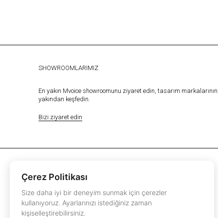
SHOWROOMLARIMIZ
En yakın Mvoice showroomunu ziyaret edin, tasarım markalarının 
yakından keşfedin.
Bizi ziyaret edin
Çerez Politikası
Size daha iyi bir deneyim sunmak için çerezler
kullanıyoruz. Ayarlarınızı istediğiniz zaman
kişiselleştirebilirsiniz.
instagram.com/mvoiceinterior