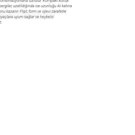
 kombinasyonlarla sunulur. Kompakt koltuk
rgiler, uzatıldığında ise uzunluğu iki katına
u kazanır. Flipt, form ve işlevi zarafetle
tiyaçlara uyum sağlar ve heykelsi
z.