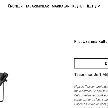
ÜRÜNLER
TASARIMCILAR
MARKALAR
KEŞFET
İLETİŞİM
Flipt Uzanma Kolt
D
Tasarımcı: Jeff Mil
Flipt, Jeff Miller tarafın
mekanizması ile chaise lo
Çelik iskeleti ve köpük 
konfor sunar, alt kısmı pa
Döşemesi çıkarılabilir olu