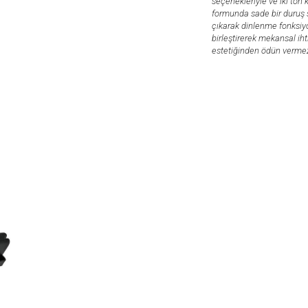
seçenekleriyle ve iki ton
formunda sade bir duruş se
çıkarak dinlenme fonksiyon
birleştirerek mekansal ih
estetiğinden ödün verme