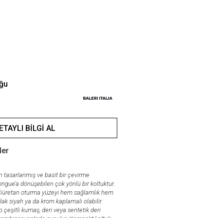
uğu
ETAYLI BILGI AL
ler
dan tasarlanmış ve basit bir çevirme
ngue’a dönüşebilen çok yönlü bir koltuktur.
poliüretan oturma yüzeyi hem sağlamlık hem
rlak siyah ya da krom kaplamalı olabilir.
p çeşitli kumaş, deri veya sentetik deri