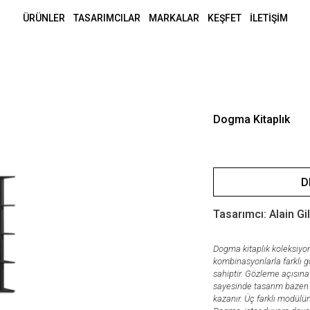
ÜRÜNLER
TASARIMCILAR
MARKALAR
KEŞFET
İLETİŞİM
Dogma Kitaplık
D
Tasarımcı: Alain Gi
Dogma kitaplık koleksiyo
kombinasyonlarla farklı g
sahiptir. Gözleme açısın
sayesinde tasarım bazen
kazanır. Üç farklı modülü