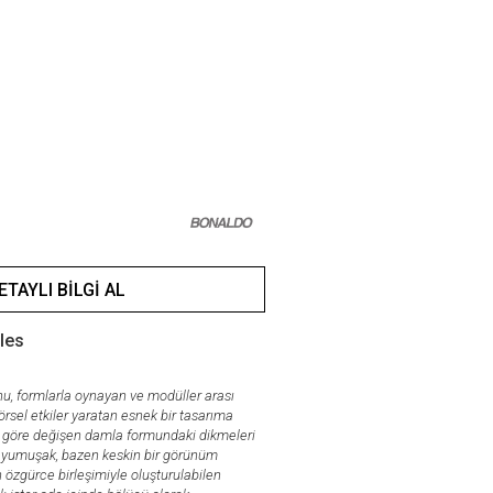
ETAYLI BILGI AL
lles
nu, formlarla oynayan ve modüller arası
örsel etkiler yaratan esnek bir tasarıma
a göre değişen damla formundaki dikmeleri
 yumuşak, bazen keskin bir görünüm
n özgürce birleşimiyle oluşturulabilen