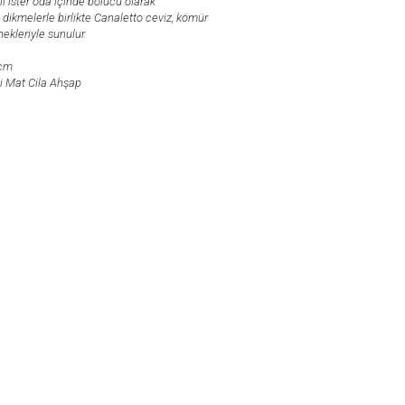
ı ister oda içinde bölücü olarak
al dikmelerle birlikte Canaletto ceviz, kömür
ekleriyle sunulur.
 cm
 Mat Cila Ahşap