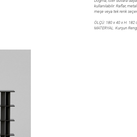
Dogma, ister duvara dayal
kullanılabilir. Raflar, met
meşe veya tek renk seçen
ÖLÇÜ: 180 x 40 x H. 182
MATERYAL: Kurşun Rengi